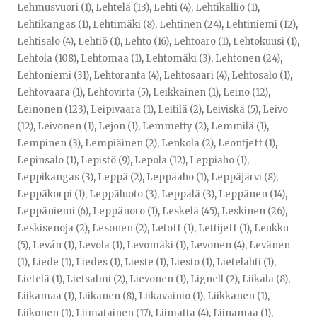
Lehmusvuori (1)
,
Lehtelä (13)
,
Lehti (4)
,
Lehtikallio (1)
,
Lehtikangas (1)
,
Lehtimäki (8)
,
Lehtinen (24)
,
Lehtiniemi (12)
,
Lehtisalo (4)
,
Lehtiö (1)
,
Lehto (16)
,
Lehtoaro (1)
,
Lehtokuusi (1)
,
Lehtola (108)
,
Lehtomaa (1)
,
Lehtomäki (3)
,
Lehtonen (24)
,
Lehtoniemi (31)
,
Lehtoranta (4)
,
Lehtosaari (4)
,
Lehtosalo (1)
,
Lehtovaara (1)
,
Lehtovirta (5)
,
Leikkainen (1)
,
Leino (12)
,
Leinonen (123)
,
Leipivaara (1)
,
Leitilä (2)
,
Leiviskä (5)
,
Leivo
(12)
,
Leivonen (1)
,
Lejon (1)
,
Lemmetty (2)
,
Lemmilä (1)
,
Lempinen (3)
,
Lempiäinen (2)
,
Lenkola (2)
,
Leontjeff (1)
,
Lepinsalo (1)
,
Lepistö (9)
,
Lepola (12)
,
Leppiaho (1)
,
Leppikangas (3)
,
Leppä (2)
,
Leppäaho (1)
,
Leppäjärvi (8)
,
Leppäkorpi (1)
,
Leppäluoto (3)
,
Leppälä (3)
,
Leppänen (14)
,
Leppäniemi (6)
,
Leppänoro (1)
,
Leskelä (45)
,
Leskinen (26)
,
Leskisenoja (2)
,
Lesonen (2)
,
Letoff (1)
,
Lettijeff (1)
,
Leukku
(5)
,
Leván (1)
,
Levola (1)
,
Levomäki (1)
,
Levonen (4)
,
Levänen
(1)
,
Liede (1)
,
Liedes (1)
,
Lieste (1)
,
Liesto (1)
,
Lietelahti (1)
,
Lietelä (1)
,
Lietsalmi (2)
,
Lievonen (1)
,
Lignell (2)
,
Liikala (8)
,
Liikamaa (1)
,
Liikanen (8)
,
Liikavainio (1)
,
Liikkanen (1)
,
Liikonen (1)
,
Liimatainen (17)
,
Liimatta (4)
,
Liinamaa (1)
,