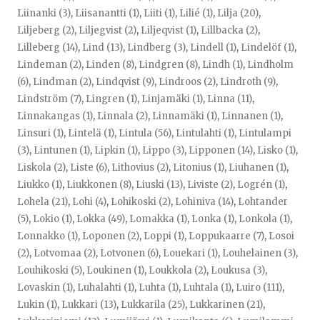
Liinanki (3)
,
Liisanantti (1)
,
Liiti (1)
,
Lilié (1)
,
Lilja (20)
,
Liljeberg (2)
,
Liljegvist (2)
,
Liljeqvist (1)
,
Lillbacka (2)
,
Lilleberg (14)
,
Lind (13)
,
Lindberg (3)
,
Lindell (1)
,
Lindelöf (1)
,
Lindeman (2)
,
Linden (8)
,
Lindgren (8)
,
Lindh (1)
,
Lindholm
(6)
,
Lindman (2)
,
Lindqvist (9)
,
Lindroos (2)
,
Lindroth (9)
,
Lindström (7)
,
Lingren (1)
,
Linjamäki (1)
,
Linna (11)
,
Linnakangas (1)
,
Linnala (2)
,
Linnamäki (1)
,
Linnanen (1)
,
Linsuri (1)
,
Lintelä (1)
,
Lintula (56)
,
Lintulahti (1)
,
Lintulampi
(3)
,
Lintunen (1)
,
Lipkin (1)
,
Lippo (3)
,
Lipponen (14)
,
Lisko (1)
,
Liskola (2)
,
Liste (6)
,
Lithovius (2)
,
Litonius (1)
,
Liuhanen (1)
,
Liukko (1)
,
Liukkonen (8)
,
Liuski (13)
,
Liviste (2)
,
Logrén (1)
,
Lohela (21)
,
Lohi (4)
,
Lohikoski (2)
,
Lohiniva (14)
,
Lohtander
(5)
,
Lokio (1)
,
Lokka (49)
,
Lomakka (1)
,
Lonka (1)
,
Lonkola (1)
,
Lonnakko (1)
,
Loponen (2)
,
Loppi (1)
,
Loppukaarre (7)
,
Losoi
(2)
,
Lotvomaa (2)
,
Lotvonen (6)
,
Louekari (1)
,
Louhelainen (3)
,
Louhikoski (5)
,
Loukinen (1)
,
Loukkola (2)
,
Loukusa (3)
,
Lovaskin (1)
,
Luhalahti (1)
,
Luhta (1)
,
Luhtala (1)
,
Luiro (111)
,
Lukin (1)
,
Lukkari (13)
,
Lukkarila (25)
,
Lukkarinen (21)
,