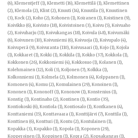
(6)
,
Klementjeff (1)
,
Klemetti (16)
,
Klemettilä (1)
,
Klemettinen
(2)
,
Klemola (2)
,
Klint (2)
,
Knuuti (14)
,
Knuutila (5)
,
Knuutinen
(3)
,
Kock (2)
,
Koho (2)
,
Kohonen (1)
,
Koiranen (1)
,
Koistinen (9)
,
Koivikko (6)
,
Koivisto (18)
,
Koivistoinen (3)
,
Koivu (5)
,
Koivuaho
(2)
,
Koivuharju (11)
,
Koivukangas (18)
,
Koivula (48)
,
Koivumäki
(6)
,
Koivunen (10)
,
Koivuniemi (6)
,
Koivuoja (1)
,
Koivupalo (4)
,
Koivuperä (9)
,
Koivuranta (110)
,
Koivusaari (1)
,
Kojo (1)
,
Kojola
(1)
,
Kokkaret (1)
,
Kokki (1)
,
Kokkila (1)
,
Kokko (37)
,
Kokkola (1)
,
Kokkonen (26)
,
Kokkoniemi (4)
,
Kokkosuo (1)
,
Kolanen (1)
,
Kolehmainen (12)
,
Koli (3)
,
Koljonen (7)
,
Kolkka (1)
,
Kolkonniemi (1)
,
Kolmela (2)
,
Kolmonen (4)
,
Kolppanen (1)
,
Komonen (4)
,
Komu (2)
,
Komulainen (29)
,
Konoinen (1)
,
Kononen (1)
,
Kononoff (1)
,
Kononow (1)
,
Konstenius (1)
,
Konstig (1)
,
Kontinaho (2)
,
Kontinen (1)
,
Kontio (35)
,
Kontiokoski (6)
,
Kontiola (1)
,
Kontiosalo (1)
,
Kontkanen (4)
,
Konttaniemi (15)
,
Konttavaara (1)
,
Konttijärvi (7)
,
Konttila (1)
,
Konttinen (6)
,
Kontturi (1)
,
Kontu (2)
,
Kontulainen (1)
,
Kopakka (3)
,
Kopakko (1)
,
Kopola (1)
,
Koponen (29)
,
Kopperoinen (1)
,
Koppinen (1)
,
Kopra (2)
,
Kopsakangas (1)
,