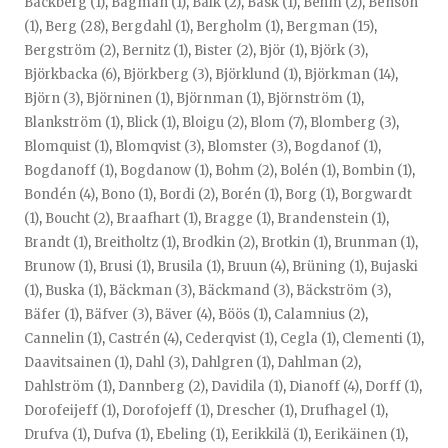
Backberg (1)
,
Bagman (1)
,
Balk (2)
,
Bask (1)
,
Behm (2)
,
Benson
(1)
,
Berg (28)
,
Bergdahl (1)
,
Bergholm (1)
,
Bergman (15)
,
Bergström (2)
,
Bernitz (1)
,
Bister (2)
,
Björ (1)
,
Björk (3)
,
Björkbacka (6)
,
Björkberg (3)
,
Björklund (1)
,
Björkman (14)
,
Björn (3)
,
Björninen (1)
,
Björnman (1)
,
Björnström (1)
,
Blankström (1)
,
Blick (1)
,
Bloigu (2)
,
Blom (7)
,
Blomberg (3)
,
Blomquist (1)
,
Blomqvist (3)
,
Blomster (3)
,
Bogdanof (1)
,
Bogdanoff (1)
,
Bogdanow (1)
,
Bohm (2)
,
Bolén (1)
,
Bombin (1)
,
Bondén (4)
,
Bono (1)
,
Bordi (2)
,
Borén (1)
,
Borg (1)
,
Borgwardt
(1)
,
Boucht (2)
,
Braafhart (1)
,
Bragge (1)
,
Brandenstein (1)
,
Brandt (1)
,
Breitholtz (1)
,
Brodkin (2)
,
Brotkin (1)
,
Brunman (1)
,
Brunow (1)
,
Brusi (1)
,
Brusila (1)
,
Bruun (4)
,
Brüning (1)
,
Bujaski
(1)
,
Buska (1)
,
Bäckman (3)
,
Bäckmand (3)
,
Bäckström (3)
,
Bäfer (1)
,
Bäfver (3)
,
Bäver (4)
,
Böös (1)
,
Calamnius (2)
,
Cannelin (1)
,
Castrén (4)
,
Cederqvist (1)
,
Cegla (1)
,
Clementi (1)
,
Daavitsainen (1)
,
Dahl (3)
,
Dahlgren (1)
,
Dahlman (2)
,
Dahlström (1)
,
Dannberg (2)
,
Davidila (1)
,
Dianoff (4)
,
Dorff (1)
,
Dorofeijeff (1)
,
Dorofojeff (1)
,
Drescher (1)
,
Drufhagel (1)
,
Drufva (1)
,
Dufva (1)
,
Ebeling (1)
,
Eerikkilä (1)
,
Eerikäinen (1)
,