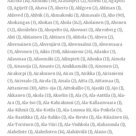
Aartola (14)
,
Aatsinki (36)
,
Afanasjeff (2)
,
Afflekt (1)
,
Agapoff
(1)
,
Agijeff (1)
,
Ahava (7)
,
Aherto (1)
,
Ahlgren (2)
,
Ahlman (1)
,
Ahlsved (1)
,
Ahlvik (3)
,
Ahmakoski (1)
,
Ahmasalo (1)
,
Aho (90)
,
Ahokangas (3)
,
Ahokas (3)
,
Ahola (142)
,
Aholainen (1)
,
Ahonen
(32)
,
Ahonlehto (1)
,
Ahopelto (4)
,
Ahovuori (1)
,
Ahrenberg (1)
,
Ahti (1)
,
Ahtiainen (1)
,
Ahtinen (5)
,
Ahtiola (3)
,
Ahven (2)
,
Ahvenainen (2)
,
Ahvenjärvi (1)
,
Ahvensalmi (1)
,
Ahvenvaara
(3)
,
Ahvonen (3)
,
Aikio (158)
,
Aikioniemi (26)
,
Ailanko (3)
,
Ailasmaa (1)
,
Ailasmäki (2)
,
Ailinpieti (1)
,
Ailunka (11)
,
Aimola
(1)
,
Ainasoja (2)
,
Ainasto (2)
,
Ainikkamäki (1)
,
Ainonen (2)
,
Airakorpi (1)
,
Airaksinen (4)
,
Airax (1)
,
Airikka (1)
,
Airisniemi
(3)
,
Airissalo (1)
,
Airola (1)
,
Aisala (2)
,
Aitta (1)
,
Aittamaa (1)
,
Aittaniemi (10)
,
Aitto-oja (1)
,
Aittokallio (3)
,
Ajanki (1)
,
Ajo (1)
,
Akkanen (1)
,
Akola (11)
,
Akselin (1)
,
Ala (5)
,
Ala-Anttila (1)
,
Ala-
Ara (1)
,
Ala-Iso (1)
,
Ala-Kahrakuusi (2)
,
Ala-Kallaanvaara (1)
,
Ala-Kihniä (1)
,
Ala-Kotila (1)
,
Ala-Luusua (6)
,
Ala-Poikela (5)
,
Ala-Raatikka (1)
,
Ala-Rahko (1)
,
Ala-Riesto (1)
,
Ala-Räisänen (4)
,
Ala-Torvinen (1)
,
Ala-Viiri (1)
,
Ala-Viuhkola (1)
,
Alahannula (1)
,
Alaheliste (1)
,
Alahelisten (14)
,
Alahäivälä (1)
,
Alaiso (1)
,