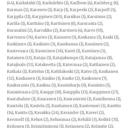
(44)
,
Karkulahti (1)
,
Karkulehto (1)
,
Karlbom (4)
,
Karlsberg (6)
,
Karman (2)
,
Karonen (1)
,
Karp (1)
,
Karpeeki (2)
,
Karpoff (5)
,
Karppila (11)
,
Karppinen (103)
,
Karsikas (1)
,
Karsimus (2)
,
Kartila (1)
,
Karttimo (1)
,
Karttunen (6)
,
Karuranta (2)
,
Karusalmi (2)
,
Karvakko (2)
,
Karvinen (4)
,
Karvo (91)
,
Karvonen (74)
,
Karwo (1)
,
Kasanen (5)
,
Kaskama (1)
,
Kaski (1)
,
Kaskinoro (1)
,
Kaskisto (3)
,
Kasshanna (1)
,
Kassinen (2)
,
Kastevaara (1)
,
Kasurinen (36)
,
Kasvi (1)
,
Kasvinen (3)
,
Katainen (13)
,
Kataja (1)
,
Katajakumpu (1)
,
Katajamaa (8)
,
Katajisalo (13)
,
Katakeetta (1)
,
Katermaa (2)
,
Katilainen (2)
,
Katkala (1)
,
Kattelus (1)
,
Kattilakoski (2)
,
Katvo (1)
,
Kauhanen
(32)
,
Kaukanen (1)
,
Kaukio (1)
,
Kauko (2)
,
Kaukonen (7)
,
Kaukoranta (5)
,
Kaukua (1)
,
Kaunisharju (9)
,
Kaunisto (1)
,
Kaunisvaara (25)
,
Kauppi (18)
,
Kauppila (13)
,
Kauppinen (27)
,
Kaurahalme (1)
,
Kauranen (3)
,
Kauraniemi (1)
,
Kauriluoma (1)
,
Kaurtola (1)
,
Kautela (1)
,
Kautiainen (1)
,
Kautovuori (3)
,
Kauttio
(14)
,
Kautto (1)
,
Kavakka (24)
,
Kavander (1)
,
Kaveri (2)
,
Keemoff (1)
,
Kehus (2)
,
Kehusmaa (2)
,
Kehälä (3)
,
Keihtä (31)
,
Keijonen (1)
,
Keimiönniemi (1)
,
Keinonen (2)
,
Keinotie (2)
,