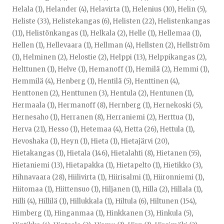
Helala (1)
,
Helander (4)
,
Helavirta (1)
,
Helenius (10)
,
Helin (5)
,
Heliste (33)
,
Helistekangas (6)
,
Helisten (22)
,
Helistenkangas
(11)
,
Helistönkangas (1)
,
Helkala (2)
,
Helle (1)
,
Hellemaa (1)
,
Hellen (1)
,
Hellevaara (1)
,
Hellman (4)
,
Hellsten (2)
,
Hellström
(1)
,
Helminen (2)
,
Helostie (2)
,
Helppi (13)
,
Helppikangas (2)
,
Helttunen (1)
,
Helve (1)
,
Hemanoff (1)
,
Hemilä (2)
,
Hemmi (1)
,
Hemmilä (4)
,
Henberg (1)
,
Hentilä (5)
,
Henttinen (4)
,
Henttonen (2)
,
Henttunen (3)
,
Hentula (2)
,
Hentunen (1)
,
Hermaala (1)
,
Hermanoff (8)
,
Hernberg (1)
,
Hernekoski (5)
,
Hernesaho (1)
,
Herranen (8)
,
Herraniemi (2)
,
Herttua (1)
,
Herva (21)
,
Hesso (1)
,
Hetemaa (4)
,
Hetta (26)
,
Hettula (1)
,
Hevoshaka (1)
,
Heyn (1)
,
Hieta (1)
,
Hietajärvi (20)
,
Hietakangas (1)
,
Hietala (146)
,
Hietalahti (8)
,
Hietanen (55)
,
Hietaniemi (13)
,
Hietapakka (1)
,
Hietapelto (1)
,
Hietikko (3)
,
Hihnavaara (28)
,
Hiilivirta (1)
,
Hiirisalmi (1)
,
Hiironniemi (1)
,
Hiitomaa (1)
,
Hiittensuo (1)
,
Hiljanen (1)
,
Hilla (2)
,
Hillala (1)
,
Hilli (4)
,
Hillilä (1)
,
Hillukkala (1)
,
Hiltula (6)
,
Hiltunen (154)
,
Himberg (1)
,
Hinganmaa (1)
,
Hinkkanen (3)
,
Hinkula (5)
,