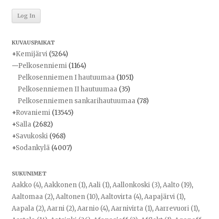
KUVAUSPAIKAT
+
Kemijärvi
(5264)
—
Pelkosenniemi
(1164)
Pelkosenniemen I hautuumaa
(1051)
Pelkosenniemen II hautuumaa
(35)
Pelkosenniemen sankarihautuumaa
(78)
+
Rovaniemi
(13545)
+
Salla
(2682)
+
Savukoski
(968)
+
Sodankylä
(4007)
SUKUNIMET
Aakko (4)
,
Aakkonen (1)
,
Aali (1)
,
Aallonkoski (3)
,
Aalto (19)
,
Aaltomaa (2)
,
Aaltonen (10)
,
Aaltovirta (4)
,
Aapajärvi (1)
,
Aapala (2)
,
Aarni (2)
,
Aarnio (4)
,
Aarnivirta (1)
,
Aarrevuori (1)
,