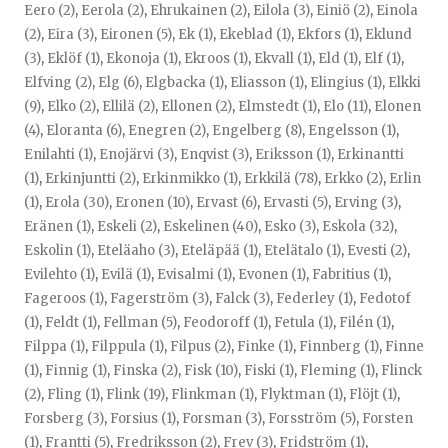
Eero (2)
,
Eerola (2)
,
Ehrukainen (2)
,
Eilola (3)
,
Einiö (2)
,
Einola
(2)
,
Eira (3)
,
Eironen (5)
,
Ek (1)
,
Ekeblad (1)
,
Ekfors (1)
,
Eklund
(3)
,
Eklöf (1)
,
Ekonoja (1)
,
Ekroos (1)
,
Ekvall (1)
,
Eld (1)
,
Elf (1)
,
Elfving (2)
,
Elg (6)
,
Elgbacka (1)
,
Eliasson (1)
,
Elingius (1)
,
Elkki
(9)
,
Elko (2)
,
Ellilä (2)
,
Ellonen (2)
,
Elmstedt (1)
,
Elo (11)
,
Elonen
(4)
,
Eloranta (6)
,
Enegren (2)
,
Engelberg (8)
,
Engelsson (1)
,
Enilahti (1)
,
Enojärvi (3)
,
Enqvist (3)
,
Eriksson (1)
,
Erkinantti
(1)
,
Erkinjuntti (2)
,
Erkinmikko (1)
,
Erkkilä (78)
,
Erkko (2)
,
Erlin
(1)
,
Erola (30)
,
Eronen (10)
,
Ervast (6)
,
Ervasti (5)
,
Erving (3)
,
Eränen (1)
,
Eskeli (2)
,
Eskelinen (40)
,
Esko (3)
,
Eskola (32)
,
Eskolin (1)
,
Eteläaho (3)
,
Eteläpää (1)
,
Etelätalo (1)
,
Evesti (2)
,
Evilehto (1)
,
Evilä (1)
,
Evisalmi (1)
,
Evonen (1)
,
Fabritius (1)
,
Fageroos (1)
,
Fagerström (3)
,
Falck (3)
,
Federley (1)
,
Fedotof
(1)
,
Feldt (1)
,
Fellman (5)
,
Feodoroff (1)
,
Fetula (1)
,
Filén (1)
,
Filppa (1)
,
Filppula (1)
,
Filpus (2)
,
Finke (1)
,
Finnberg (1)
,
Finne
(1)
,
Finnig (1)
,
Finska (2)
,
Fisk (10)
,
Fiski (1)
,
Fleming (1)
,
Flinck
(2)
,
Fling (1)
,
Flink (19)
,
Flinkman (1)
,
Flyktman (1)
,
Flöjt (1)
,
Forsberg (3)
,
Forsius (1)
,
Forsman (3)
,
Forsström (5)
,
Forsten
(1)
,
Frantti (5)
,
Fredriksson (2)
,
Frev (3)
,
Fridström (1)
,