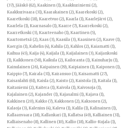
(37)
,
Jääskö (62)
,
Kaakinen (1)
,
Kaakkuriniemi (2)
,
Kaakkurivaara (31)
,
Kaarakainen (2)
,
Kaarekoski (2)
,
Kaaretkoski (18)
,
Kaaretvuo (2)
,
Kaarla (1)
,
Kaarlejärvi (2)
,
Kaarlela (1)
,
Kaarnasalo (1)
,
Kaarre (7)
,
Kaarrekoski (2)
,
Kaarretkoski (3)
,
Kaarteenaho (1)
,
Kaartinen (5)
,
Kaartometsä (2)
,
Kaas (3)
,
Kaasila (3)
,
Kaasinen (2)
,
Kaave (1)
,
Kaergin (1)
,
Kahelin (4)
,
Kahila (2)
,
Kahlos (2)
,
Kaiamatti (1)
,
Kaihua (45)
,
Kaija (4)
,
Kaijala (1)
,
Kaijalainen (3)
,
Kaijankoski
(1)
,
Kaikkonen (58)
,
Kaikula (2)
,
Kailoranta (1)
,
Kainuharju (1)
,
Kainulainen (26)
,
Kaipainen (19)
,
Kaipiainen (1)
,
Kaiponen (1)
,
Kaippio (7)
,
Kairala (31)
,
Kairansuo (3)
,
Kaisamatti (27)
,
Kaisanlahti (61)
,
Kaisla (2)
,
Kaisto (2)
,
Kaistola (1)
,
Kaitala (1)
,
Kaitaniemi (2)
,
Kaitera (1)
,
Kaivola (1)
,
Kaivosoja (1)
,
Kajalainen (2)
,
Kajander (1)
,
Kajasalmi (1)
,
Kajava (1)
,
Kakkinen (20)
,
Kakko (7)
,
Kakkonen (2)
,
Kaksonen (2)
,
Kalaoja (3)
,
Kalenius (4)
,
Kaleva (1)
,
Kalila (1)
,
Kalinainen (1)
,
Kallaanvaara (18)
,
Kallankari (1)
,
Kallatsa (49)
,
Kalliainen (31)
,
Kalliaisenaho (8)
,
Kallinen (10)
,
Kallio (18)
,
Kallio-Kujala (1)
,