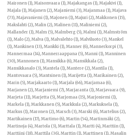
Maironen (1)
,
Maisonvaara (1)
,
Majakangas (1)
,
Majakivi (1)
,
Majala (1)
,
Majanen (2)
,
Majaniemi (3)
,
Majanmaa (1)
,
Majava
(73)
,
Majavaniemi (1)
,
Majonen (1)
,
Majuri (2)
,
Makkonen (15)
,
Makslahti (2)
,
Malin (2)
,
Malinen (11)
,
Maliniemi (2)
,
Mallander (1)
,
Malm (5)
,
Malmberg (5)
,
Malmi (1)
,
Malmström
(1)
,
Malo (2)
,
Malva (1)
,
Malvalehto (1)
,
Malviluoto (3)
,
Mankel
(1)
,
Mankinen (13)
,
Mankki (1)
,
Manner (6)
,
Mannerkorpi (3)
,
Mannermaa (14)
,
Mannerraappana (5)
,
Manni (1)
,
Manninen
(30)
,
Mannonen (1)
,
Mansikka (6)
,
Mansikkala (2)
,
Mansikkasalo (3)
,
Mantela (1)
,
Mantere (2)
,
Mantila (1)
,
Mantovaara (5)
,
Mantsinen (1)
,
Marijetta (1)
,
Marikainen (2)
,
Marin (5)
,
Marjakaarto (1)
,
Marjala (66)
,
Marjamaa (6)
,
Marjanen (2)
,
Marjaniemi (7)
,
Marjaranta (1)
,
Marjavaara (9)
,
Marjeta (11)
,
Marjetta (5)
,
Marjomaa (15)
,
Marjoniemi (1)
,
Markela (1)
,
Markkanen (5)
,
Markkula (2)
,
Markuksela (1)
,
Markus (1)
,
Maronen (2)
,
Marsch (3)
,
Marski (6)
,
Martelius (2)
,
Martikainen (17)
,
Martimo (6)
,
Martin (54)
,
Martinmäki (2)
,
Martinoja (4)
,
Martola (3)
,
Marttala (1)
,
Martti (4)
,
Marttiin (1)
,
Marttiini (18)
,
Marttila (36)
,
Marttin (1)
,
Marttinen (1)
,
Masalin