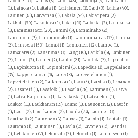
Laihonen (1)
,
Lainas (3)
,
Laine (43)
,
Lainetoja (3)
,
Lainkallio
(1)
,
Lainola (1)
,
Laitala (1)
,
Laitalainen (1)
,
Laiti (3)
,
Laitila (40)
,
Laitinen (61)
,
Laivamaa (1)
,
Lakela (54)
,
Lakianperä (2)
,
Lakkala (50)
,
Lakotieva (1)
,
Lakso (51)
,
Lallukka (2)
,
Lambacka
(1)
,
Lammassaari (23)
,
Lammi (5)
,
Lamminaho (2)
,
Lamminen (2)
,
Lamminmäki (1)
,
Lamminparras (13)
,
Lampa
(2)
,
Lampela (150)
,
Lampi (1)
,
Lampinen (12)
,
Lampo (1)
,
Lamsijärvi (2)
,
Lananmaa (1)
,
Lang (10)
,
Lankila (5)
,
Lankinen
(2)
,
Lanne (2)
,
Lanner (2)
,
Lantto (21)
,
Lanttola (2)
,
Lapinalho
(1)
,
Lapinluoma (1)
,
Lapinniemi (1)
,
Lapodius (1)
,
Lappalainen
(35)
,
Lappeteläinen (1)
,
Lappi (3)
,
Lappveteläinen (1)
,
Lapveteläinen (2)
,
Larkomaa (1)
,
Laru (4)
,
Larvila (1)
,
Lasanen
(2)
,
Lasareff (1)
,
Lassfolk (1)
,
Lassila (78)
,
Lattunen (1)
,
Latva
(1)
,
Latva-Karjanmaa (1)
,
Latvakoski (1)
,
Latvalehto (1)
,
Laukka (11)
,
Laukkanen (55)
,
Laune (1)
,
Launonen (2)
,
Laurén
(1)
,
Lauri (2)
,
Laurikainen (2)
,
Laurila (52)
,
Laurinen (1)
,
Laurinolli (2)
,
Lauronen (3)
,
Lausas (1)
,
Lausto (1)
,
Lautala (1)
,
Lautamo (1)
,
Lautiainen (1)
,
Lavila (2)
,
Lavonen (2)
,
Leander
(1)
,
Lehikoinen (7)
,
Lehinsalo (3)
,
Lehmola (1)
,
Lehmusvuo (1)
,