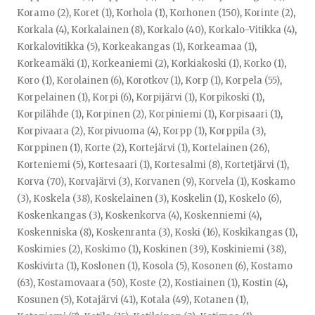
Koramo (2)
,
Koret (1)
,
Korhola (1)
,
Korhonen (150)
,
Korinte (2)
,
Korkala (4)
,
Korkalainen (8)
,
Korkalo (40)
,
Korkalo-Vitikka (4)
,
Korkalovitikka (5)
,
Korkeakangas (1)
,
Korkeamaa (1)
,
Korkeamäki (1)
,
Korkeaniemi (2)
,
Korkiakoski (1)
,
Korko (1)
,
Koro (1)
,
Korolainen (6)
,
Korotkov (1)
,
Korp (1)
,
Korpela (55)
,
Korpelainen (1)
,
Korpi (6)
,
Korpijärvi (1)
,
Korpikoski (1)
,
Korpilähde (1)
,
Korpinen (2)
,
Korpiniemi (1)
,
Korpisaari (1)
,
Korpivaara (2)
,
Korpivuoma (4)
,
Korpp (1)
,
Korppila (3)
,
Korppinen (1)
,
Korte (2)
,
Kortejärvi (1)
,
Kortelainen (26)
,
Korteniemi (5)
,
Kortesaari (1)
,
Kortesalmi (8)
,
Kortetjärvi (1)
,
Korva (70)
,
Korvajärvi (3)
,
Korvanen (9)
,
Korvela (1)
,
Koskamo
(3)
,
Koskela (38)
,
Koskelainen (3)
,
Koskelin (1)
,
Koskelo (6)
,
Koskenkangas (3)
,
Koskenkorva (4)
,
Koskenniemi (4)
,
Koskenniska (8)
,
Koskenranta (3)
,
Koski (16)
,
Koskikangas (1)
,
Koskimies (2)
,
Koskimo (1)
,
Koskinen (39)
,
Koskiniemi (38)
,
Koskivirta (1)
,
Koslonen (1)
,
Kosola (5)
,
Kosonen (6)
,
Kostamo
(63)
,
Kostamovaara (50)
,
Koste (2)
,
Kostiainen (1)
,
Kostin (4)
,
Kosunen (5)
,
Kotajärvi (41)
,
Kotala (49)
,
Kotanen (1)
,