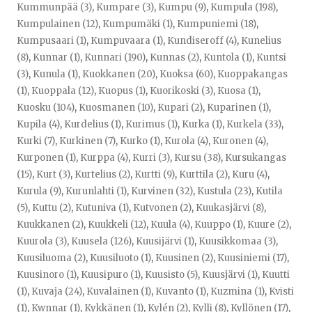
Kummunpää (3)
,
Kumpare (3)
,
Kumpu (9)
,
Kumpula (198)
,
Kumpulainen (12)
,
Kumpumäki (1)
,
Kumpuniemi (18)
,
Kumpusaari (1)
,
Kumpuvaara (1)
,
Kundiseroff (4)
,
Kunelius
(8)
,
Kunnar (1)
,
Kunnari (190)
,
Kunnas (2)
,
Kuntola (1)
,
Kuntsi
(3)
,
Kunula (1)
,
Kuokkanen (20)
,
Kuoksa (60)
,
Kuoppakangas
(1)
,
Kuoppala (12)
,
Kuopus (1)
,
Kuorikoski (3)
,
Kuosa (1)
,
Kuosku (104)
,
Kuosmanen (10)
,
Kupari (2)
,
Kuparinen (1)
,
Kupila (4)
,
Kurdelius (1)
,
Kurimus (1)
,
Kurka (1)
,
Kurkela (33)
,
Kurki (7)
,
Kurkinen (7)
,
Kurko (1)
,
Kurola (4)
,
Kuronen (4)
,
Kurponen (1)
,
Kurppa (4)
,
Kurri (3)
,
Kursu (38)
,
Kursukangas
(15)
,
Kurt (3)
,
Kurtelius (2)
,
Kurtti (9)
,
Kurttila (2)
,
Kuru (4)
,
Kurula (9)
,
Kurunlahti (1)
,
Kurvinen (32)
,
Kustula (23)
,
Kutila
(5)
,
Kuttu (2)
,
Kutuniva (1)
,
Kutvonen (2)
,
Kuukasjärvi (8)
,
Kuukkanen (2)
,
Kuukkeli (12)
,
Kuula (4)
,
Kuuppo (1)
,
Kuure (2)
,
Kuurola (3)
,
Kuusela (126)
,
Kuusijärvi (1)
,
Kuusikkomaa (3)
,
Kuusiluoma (2)
,
Kuusiluoto (1)
,
Kuusinen (2)
,
Kuusiniemi (17)
,
Kuusinoro (1)
,
Kuusipuro (1)
,
Kuusisto (5)
,
Kuusjärvi (1)
,
Kuutti
(1)
,
Kuvaja (24)
,
Kuvalainen (1)
,
Kuvanto (1)
,
Kuzmina (1)
,
Kvisti
(1)
,
Kwnnar (1)
,
Kykkänen (1)
,
Kylén (2)
,
Kylli (8)
,
Kyllönen (17)
,