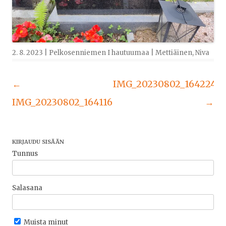
2. 8. 2023
|
Pelkosenniemen I hautuumaa
|
Mettiäinen
,
Niva
Artikkelien
←
IMG_20230802_164224
selaus
IMG_20230802_164116
→
KIRJAUDU SISÄÄN
Tunnus
Salasana
Muista minut