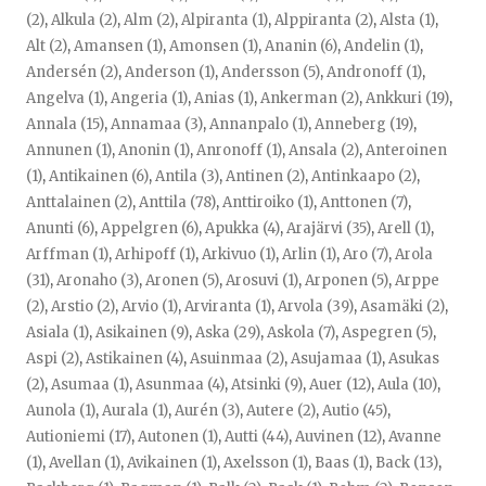
(2)
,
Alkula (2)
,
Alm (2)
,
Alpiranta (1)
,
Alppiranta (2)
,
Alsta (1)
,
Alt (2)
,
Amansen (1)
,
Amonsen (1)
,
Ananin (6)
,
Andelin (1)
,
Andersén (2)
,
Anderson (1)
,
Andersson (5)
,
Andronoff (1)
,
Angelva (1)
,
Angeria (1)
,
Anias (1)
,
Ankerman (2)
,
Ankkuri (19)
,
Annala (15)
,
Annamaa (3)
,
Annanpalo (1)
,
Anneberg (19)
,
Annunen (1)
,
Anonin (1)
,
Anronoff (1)
,
Ansala (2)
,
Anteroinen
(1)
,
Antikainen (6)
,
Antila (3)
,
Antinen (2)
,
Antinkaapo (2)
,
Anttalainen (2)
,
Anttila (78)
,
Anttiroiko (1)
,
Anttonen (7)
,
Anunti (6)
,
Appelgren (6)
,
Apukka (4)
,
Arajärvi (35)
,
Arell (1)
,
Arffman (1)
,
Arhipoff (1)
,
Arkivuo (1)
,
Arlin (1)
,
Aro (7)
,
Arola
(31)
,
Aronaho (3)
,
Aronen (5)
,
Arosuvi (1)
,
Arponen (5)
,
Arppe
(2)
,
Arstio (2)
,
Arvio (1)
,
Arviranta (1)
,
Arvola (39)
,
Asamäki (2)
,
Asiala (1)
,
Asikainen (9)
,
Aska (29)
,
Askola (7)
,
Aspegren (5)
,
Aspi (2)
,
Astikainen (4)
,
Asuinmaa (2)
,
Asujamaa (1)
,
Asukas
(2)
,
Asumaa (1)
,
Asunmaa (4)
,
Atsinki (9)
,
Auer (12)
,
Aula (10)
,
Aunola (1)
,
Aurala (1)
,
Aurén (3)
,
Autere (2)
,
Autio (45)
,
Autioniemi (17)
,
Autonen (1)
,
Autti (44)
,
Auvinen (12)
,
Avanne
(1)
,
Avellan (1)
,
Avikainen (1)
,
Axelsson (1)
,
Baas (1)
,
Back (13)
,