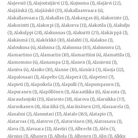
Alajeesiö (1)
,
Alajoutsijärvi (21)
,
Alajuuma (1)
,
Alajärvi (22)
,
Alajääskä (1)
,
Alajääskö (15)
,
Alakallaanvaara (4)
,
Alakallanvaara (1)
,
Alakallas (1)
,
Alakangas (6)
,
Alakorinte (2)
,
Alakorintti (1)
,
Alakorpi (1)
,
Alakorva (11)
,
Alakotila (1)
,
Alakulju
(1)
,
Alakulppi (28)
,
Alakunnas (1)
,
Alakurtti (25)
,
Alakärppä (1)
,
Alakäsmä (3)
,
Alakörkkö (10)
,
Alalahti (3)
,
Alalakso (1)
,
Alaloukusa (4)
,
Alaluusa (1)
,
Alaluusua (83)
,
Alaluusuva (2)
,
Alamartimo (2)
,
Alamartin (10)
,
Alamarttiini (4)
,
Alamattila (1)
,
Alamommo (4)
,
Alanampa (21)
,
Alanen (1)
,
Alaniemi (1)
,
Alaniva (4)
,
Alanko (10)
,
Alanne (10)
,
Alanärä (3)
,
Alaoja (12)
,
Alapalosaari (1)
,
Alapelto (2)
,
Alaperä (1)
,
Alapeteri (7)
,
Alapieti (1)
,
Alapoikela (11)
,
Alapulli (7)
,
Alapumpanen (1)
,
Alapuranen (1)
,
Alapöllönen (1)
,
Alaraatikka (6)
,
Alaranta (1)
,
Alaraudanjoki (15)
,
Alariesto (18)
,
Alarova (1)
,
Alaruikka (37)
,
Alaruokanen (8)
,
Alaräihä (5)
,
Alaräisänen (20)
,
Alasaarela (1)
,
Alasalmi (2)
,
Alasuutari (17)
,
Alatalo (163)
,
Alatapio (7)
,
Alatarvas (31)
,
Alatervo (7)
,
Alatorvinen (19)
,
Alatossava (1)
,
Alava (1)
,
Alavaara (11)
,
Alaviiri (5)
,
Albrecht (1)
,
Alén (3)
,
Alenius (1)
,
Alhanen (1)
,
Alhola (1)
,
Alhonen (1)
,
Alin (1)
,
Alkku