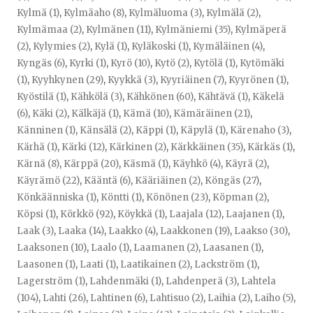
Kylmä (1)
,
Kylmäaho (8)
,
Kylmäluoma (3)
,
Kylmälä (2)
,
Kylmämaa (2)
,
Kylmänen (11)
,
Kylmäniemi (35)
,
Kylmäperä
(2)
,
Kylymies (2)
,
Kylä (1)
,
Kyläkoski (1)
,
Kymäläinen (4)
,
Kyngäs (6)
,
Kyrki (1)
,
Kyrö (10)
,
Kytö (2)
,
Kytölä (1)
,
Kytömäki
(1)
,
Kyyhkynen (29)
,
Kyykkä (3)
,
Kyyriäinen (7)
,
Kyyrönen (1)
,
Kyöstilä (1)
,
Kähkölä (3)
,
Kähkönen (60)
,
Kähtävä (1)
,
Käkelä
(6)
,
Käki (2)
,
Kälkäjä (1)
,
Kämä (10)
,
Kämäräinen (21)
,
Känninen (1)
,
Känsälä (2)
,
Käppi (1)
,
Käpylä (1)
,
Kärenaho (3)
,
Kärhä (1)
,
Kärki (12)
,
Kärkinen (2)
,
Kärkkäinen (35)
,
Kärkäs (1)
,
Kärnä (8)
,
Kärppä (20)
,
Käsmä (1)
,
Käyhkö (4)
,
Käyrä (2)
,
Käyrämö (22)
,
Kääntä (6)
,
Kääriäinen (2)
,
Köngäs (27)
,
Könkäänniska (1)
,
Köntti (1)
,
Könönen (23)
,
Köpman (2)
,
Köpsi (1)
,
Körkkö (92)
,
Köykkä (1)
,
Laajala (12)
,
Laajanen (1)
,
Laak (3)
,
Laaka (14)
,
Laakko (4)
,
Laakkonen (19)
,
Laakso (30)
,
Laaksonen (10)
,
Laalo (1)
,
Laamanen (2)
,
Laasanen (1)
,
Laasonen (1)
,
Laati (1)
,
Laatikainen (2)
,
Lackström (1)
,
Lagerström (1)
,
Lahdenmäki (1)
,
Lahdenperä (3)
,
Lahtela
(104)
,
Lahti (26)
,
Lahtinen (6)
,
Lahtisuo (2)
,
Laihia (2)
,
Laiho (5)
,