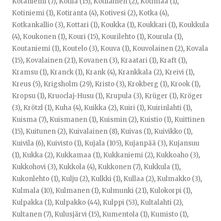
Kotaniemi (7)
,
Kotila (15)
,
Kotilainen (2)
,
Kotimaa (1)
,
Kotiniemi (1)
,
Kotiranta (4)
,
Kotivesi (2)
,
Kotka (4)
,
Kotkankallio (3)
,
Kottari (1)
,
Koukka (1)
,
Koukkari (1)
,
Koukkula
(4)
,
Koukonen (1)
,
Kouri (15)
,
Kourilehto (1)
,
Kourula (1)
,
Koutaniemi (1)
,
Koutelo (3)
,
Kouva (1)
,
Kouvolainen (2)
,
Kovala
(15)
,
Kovalainen (21)
,
Kovanen (3)
,
Kraatari (1)
,
Kraft (1)
,
Kramsu (1)
,
Kranck (1)
,
Krank (4)
,
Krankkala (2)
,
Kreivi (1)
,
Kreus (5)
,
Krigsholm (29)
,
Kristo (3)
,
Krokberg (1)
,
Krook (1)
,
Kropsu (1)
,
Kruoclaj-Husu (1)
,
Krupula (3)
,
Krüger (1)
,
Kröger
(3)
,
Krötzl (1)
,
Kuha (4)
,
Kuikka (2)
,
Kuiri (1)
,
Kuirinlahti (1)
,
Kuisma (7)
,
Kuismanen (1)
,
Kuismin (2)
,
Kuistio (1)
,
Kuittinen
(15)
,
Kuitunen (2)
,
Kuivalainen (8)
,
Kuivas (1)
,
Kuivikko (1)
,
Kuivila (6)
,
Kuivisto (1)
,
Kujala (105)
,
Kujanpää (3)
,
Kujansuu
(1)
,
Kukka (2)
,
Kukkamaa (1)
,
Kukkaniemi (2)
,
Kukkoaho (3)
,
Kukkohovi (3)
,
Kukkola (4)
,
Kukkonen (7)
,
Kukkula (1)
,
Kukonlehto (1)
,
Kulju (2)
,
Kulkki (1)
,
Kullaa (2)
,
Kulmakko (3)
,
Kulmala (10)
,
Kulmanen (1)
,
Kulmunki (21)
,
Kulokorpi (1)
,
Kulpakka (1)
,
Kulpakko (44)
,
Kulppi (53)
,
Kultalahti (2)
,
Kultanen (7)
,
Kulusjärvi (15)
,
Kumentola (1)
,
Kumisto (1)
,