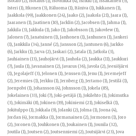
Isotalo (2)
,
Isotalus (1)
,
Isovitikka (4)
,
Isrikki (1)
,
Issakainen (5)
,
Isteri (1)
,
Itkonen (3)
,
Itäluoma (1)
,
Itäniva (1)
,
Iukkanen (1)
,
Jaakkola (99)
,
Jaakkonen (24)
,
Jaako (2)
,
Jaakola (21)
,
Jaara (1)
,
Jaaranen (1)
,
Jaatinen (10)
,
Jacklin (2)
,
Jacobsen (1)
,
Jahma (1)
,
Jakkila (3)
,
Jakkula (1)
,
Jako (1)
,
Jakobsson (1)
,
Jakovlew (1)
,
Jalonen (7)
,
Janatuinen (1)
,
Janhonen (1)
,
Janhunen (1)
,
Jankeri
(1)
,
Jankkila (34)
,
Janné (2)
,
Jansson (2)
,
Jantunen (6)
,
Jarkko
(6)
,
Jarkku (1)
,
Jarva (2)
,
Jaskari (2)
,
Jatala (1)
,
Jatkola (3)
,
Jauhiainen (13)
,
Jauhojärvi (1)
,
Jauhola (2)
,
Jaukka (11)
,
Jaukkuri
(7)
,
Jaula (1)
,
Javanainen (2)
,
Javarus (36)
,
Javola (2)
,
Jeesiöjärvi
(1)
,
Jegolajeff (3)
,
Jelonen (1)
,
Jenssen (1)
,
Jenu (1)
,
Jeremejeff
(2)
,
Jeremies (1)
,
Jerkku (1)
,
Jernberg (1)
,
Jertamo (1)
,
Jestilä (1)
,
Joenpolvi (1)
,
Johansson (4)
,
Johnsson (1)
,
Jokela (85)
,
Jokelainen (33)
,
Joki (7)
,
Joki-petäjä (1)
,
Jokilehto (1)
,
Jokimutka
(3)
,
Jokimäki (8)
,
Jokinen (19)
,
Jokiniemi (21)
,
Jokiselkä (1)
,
Jokitulppo (1)
,
Jokkala (9)
,
Jolanki (2)
,
Jolma (1)
,
Joona (4)
,
Jordan (4)
,
Jormakka (1)
,
Jormanainen (2)
,
Jormonen (1)
,
Joro
(2)
,
Joronen (1)
,
Jouhkonen (1)
,
Joukainen (1)
,
Jounila (32)
,
Joutila (1)
,
Joutsen (2)
,
Joutsenniemi (2)
,
Joutsijärvi (23)
,
Jova