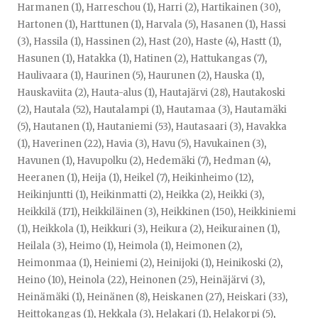
Harmanen (1)
,
Harreschou (1)
,
Harri (2)
,
Hartikainen (30)
,
Hartonen (1)
,
Harttunen (1)
,
Harvala (5)
,
Hasanen (1)
,
Hassi
(3)
,
Hassila (1)
,
Hassinen (2)
,
Hast (20)
,
Haste (4)
,
Hastt (1)
,
Hasunen (1)
,
Hatakka (1)
,
Hatinen (2)
,
Hattukangas (7)
,
Haulivaara (1)
,
Haurinen (5)
,
Haurunen (2)
,
Hauska (1)
,
Hauskaviita (2)
,
Hauta-alus (1)
,
Hautajärvi (28)
,
Hautakoski
(2)
,
Hautala (52)
,
Hautalampi (1)
,
Hautamaa (3)
,
Hautamäki
(5)
,
Hautanen (1)
,
Hautaniemi (53)
,
Hautasaari (3)
,
Havakka
(1)
,
Haverinen (22)
,
Havia (3)
,
Havu (5)
,
Havukainen (3)
,
Havunen (1)
,
Havupolku (2)
,
Hedemäki (7)
,
Hedman (4)
,
Heeranen (1)
,
Heija (1)
,
Heikel (7)
,
Heikinheimo (12)
,
Heikinjuntti (1)
,
Heikinmatti (2)
,
Heikka (2)
,
Heikki (3)
,
Heikkilä (171)
,
Heikkiläinen (3)
,
Heikkinen (150)
,
Heikkiniemi
(1)
,
Heikkola (1)
,
Heikkuri (3)
,
Heikura (2)
,
Heikurainen (1)
,
Heilala (3)
,
Heimo (1)
,
Heimola (1)
,
Heimonen (2)
,
Heimonmaa (1)
,
Heiniemi (2)
,
Heinijoki (1)
,
Heinikoski (2)
,
Heino (10)
,
Heinola (22)
,
Heinonen (25)
,
Heinäjärvi (3)
,
Heinämäki (1)
,
Heinänen (8)
,
Heiskanen (27)
,
Heiskari (33)
,
Heittokangas (1)
,
Hekkala (3)
,
Helakari (1)
,
Helakorpi (5)
,