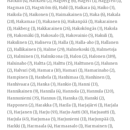
Hacklin (4)
,
Hackzell (2)
,
Hagberg (6)
,
Hagert (1)
,
Haggrén (1)
,
Hagman (2)
,
Hagström (6)
,
Hahl (1)
,
Haikara (4)
,
Haiko (3)
,
Haikola (5)
,
Haikonen (3)
,
Haimakainen (2)
,
Haka (6)
,
Hakala
(28)
,
Hakamaa (3)
,
Hakanen (4)
,
Hakanpää (1)
,
Hakarainen
(1)
,
Hakberg (1)
,
Hakkarainen (26)
,
Hakoköngäs (3)
,
Hakola
(9)
,
Hakomäki (1)
,
Hakosalo (1)
,
Hakovainio (5)
,
Hakuli (1)
,
Hakulinen (2)
,
Haliseva (1)
,
Halla (1)
,
Halla-aho (1)
,
Hallanen
(2)
,
Hallikainen (5)
,
Halme (29)
,
Halmekoski (1)
,
Halmetoja
(2)
,
Halminen (3)
,
Halmkrona (1)
,
Halon (2)
,
Halonen (189)
,
Halsinaho (7)
,
Haltta (2)
,
Halttu (15)
,
Halttunen (2)
,
Halunen
(2)
,
Halvari (58)
,
Hamara (10)
,
Hamari (1)
,
Hamarinaho (2)
,
Hampinen (1)
,
Hanhela (1)
,
Hanhimaa (1)
,
Hanhinen (1)
,
Hanhivaara (2)
,
Hanka (3)
,
Hankio (1)
,
Hanni (13)
,
Hannikainen (9)
,
Hannila (4)
,
Hannola (2)
,
Hannula (120)
,
Hannuniemi (35)
,
Hannus (1)
,
Hanska (1)
,
Hanski (2)
,
Happonen (2)
,
Harakka (7)
,
Harila (1)
,
Harjajärvi (1)
,
Harjala
(3)
,
Harjanen (1)
,
Harju (93)
,
Harju-Autti (10)
,
Harjuautti (1)
,
Harjula (45)
,
Harjumaa (5)
,
Harjuniemi (11)
,
Harjunpää (1)
,
Harkki (1)
,
Harmaala (4)
,
Harmaasalo (1)
,
Harmainen (1)
,