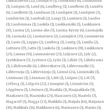
Lukkariniemi (12)
,
Lumijärvi (1)
,
Lumikanta (6)
,
Lumilammi
(1)
,
Lumpus (1)
,
Lund (4)
,
Lundberg (1)
,
Lundbom (1)
,
Lundén
(4)
,
Lundkvist (1)
,
Lundman (1)
,
Lundquist (1)
,
Lundqvist (3)
,
Lundström (1)
,
Lundvall (2)
,
Lungi (1)
,
Luntinen (1)
,
Luodes
(1)
,
Luodonmaa (1)
,
Luokila (1)
,
Luokkamäki (1)
,
Luokkanen
(17)
,
Luoma (2)
,
Luoma-aho (7)
,
Luoma-Kyyny (4)
,
Luomajoki
(9)
,
Luomala (2)
,
Luostarinen (2)
,
Luosujärvi (35)
,
Luosuniemi
(1)
,
Luoto (1)
,
Luppio (2)
,
Lustberg (1)
,
Lustig (1)
,
Lustila (2)
,
Luttinen (17)
,
Luttu (1)
,
Luukela (1)
,
Luukinen (19)
,
Luukkonen
(25)
,
Luusua (91)
,
Luusuaniemi (25)
,
Lyijynen (2)
,
Lyly (2)
,
Lyytikäinen (7)
,
Lyytinen (2)
,
Lyöri (1)
,
Lähde (7)
,
Lähderanta
(1)
,
Lähdesmäki (4)
,
Lähteenkorva (1)
,
Lähteenmäki (3)
,
Lähteenoja (1)
,
Lähtevänoja (1)
,
Lämsä (24)
,
Länsimäki (1)
,
Länsisaari (1)
,
Länsman (1)
,
Lätti (1)
,
Lääperi (3)
,
Löf (7)
,
Löfberg (1)
,
Löfgrén (22)
,
Lönnqvist (1)
,
Lönnström (5)
,
Löppönen (1)
,
Lösönen (1)
,
Maahila (1)
,
Maajaakkola (9)
,
Maakanen (1)
,
Maaninka (25)
,
Maaranen (2)
,
Maatela (7)
,
Magaroff (1)
,
Magga (23)
,
Maihkila (1)
,
Maijala (64)
,
Maijanen
(10)
,
Maikkula (14)
,
Maikkunen (4)
,
Maimanen (1)
,
Mainio (1)
,