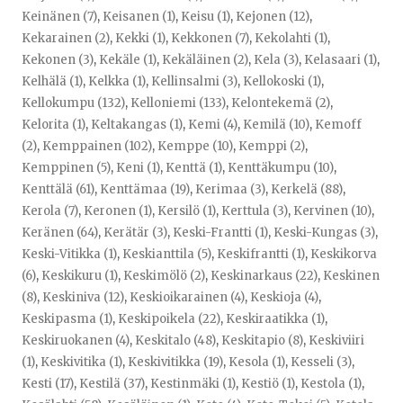
Keinänen (7)
,
Keisanen (1)
,
Keisu (1)
,
Kejonen (12)
,
Kekarainen (2)
,
Kekki (1)
,
Kekkonen (7)
,
Kekolahti (1)
,
Kekonen (3)
,
Kekäle (1)
,
Kekäläinen (2)
,
Kela (3)
,
Kelasaari (1)
,
Kelhälä (1)
,
Kelkka (1)
,
Kellinsalmi (3)
,
Kellokoski (1)
,
Kellokumpu (132)
,
Kelloniemi (133)
,
Kelontekemä (2)
,
Kelorita (1)
,
Keltakangas (1)
,
Kemi (4)
,
Kemilä (10)
,
Kemoff
(2)
,
Kemppainen (102)
,
Kemppe (10)
,
Kemppi (2)
,
Kemppinen (5)
,
Keni (1)
,
Kenttä (1)
,
Kenttäkumpu (10)
,
Kenttälä (61)
,
Kenttämaa (19)
,
Kerimaa (3)
,
Kerkelä (88)
,
Kerola (7)
,
Keronen (1)
,
Kersilö (1)
,
Kerttula (3)
,
Kervinen (10)
,
Keränen (64)
,
Kerätär (3)
,
Keski-Frantti (1)
,
Keski-Kungas (3)
,
Keski-Vitikka (1)
,
Keskianttila (5)
,
Keskifrantti (1)
,
Keskikorva
(6)
,
Keskikuru (1)
,
Keskimölö (2)
,
Keskinarkaus (22)
,
Keskinen
(8)
,
Keskiniva (12)
,
Keskioikarainen (4)
,
Keskioja (4)
,
Keskipasma (1)
,
Keskipoikela (22)
,
Keskiraatikka (1)
,
Keskiruokanen (4)
,
Keskitalo (48)
,
Keskitapio (8)
,
Keskiviiri
(1)
,
Keskivitika (1)
,
Keskivitikka (19)
,
Kesola (1)
,
Kesseli (3)
,
Kesti (17)
,
Kestilä (37)
,
Kestinmäki (1)
,
Kestiö (1)
,
Kestola (1)
,