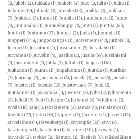
(1)
,
Juhola (2)
,
Jukkala (1)
,
Jukkola (4)
,
Juko (1)
,
Julin (1)
,
Julku (1)
,
Julkunen (9)
,
Julmala (1)
,
Jumisko (43)
,
Junikka (1)
,
Junkkara
(7)
,
Junkkari (3)
,
Junna (1)
,
Junnila (13)
,
Junnilainen (1)
,
Junno
(1)
,
Junnonaho (3)
,
Junnunkauppi (1)
,
Juntti (1)
,
Junttila (66)
,
Juntto (1)
,
Juntunen (27)
,
Juntura (2)
,
Juola (5)
,
Juomoja (1)
,
Juopperi (145)
,
Juoppokangas (1)
,
Juotasniemi (47)
,
Jurkola (1)
,
Jurmu (11)
,
Jurvainen (1)
,
Jurvakainen (5)
,
Jurvalahti (1)
,
Jurvanen (1)
,
Jurvelin (4)
,
Juselius (2)
,
Jussila (68)
,
Jussiniemi
(1)
,
Jussinniemi (1)
,
Jutila (3)
,
Juttula (1)
,
Juujärvi (118)
,
Juukanen (1)
,
Juuma (1)
,
Juupaluoma (1)
,
Juurela (1)
,
Juurikka
(2)
,
Juurisoja (1)
,
Juuruspolvi (4)
,
Juusela (1)
,
Juuso (6)
,
Juusola
(7)
,
Juusten (1)
,
Juustila (13)
,
Juustovaara (7)
,
Juuti (1)
,
Juutilainen (1)
,
Juvasmaa (1)
,
Juvonen (2)
,
Jylhä (5)
,
Jylhänlehto
(8)
,
Jylkkä (3)
,
Jylli (1)
,
Jyrgin (1)
,
Jyrhämä (4)
,
Jyrkiäinen (1)
,
Jyvälä (16)
,
Jähi (1)
,
Jäkäläniemi (2)
,
Jämsä (9)
,
Jänislampi (1)
,
Jänkälä (77)
,
Jäntti (20)
,
Jäppinen (3)
,
Järnefelt (1)
,
Järvelä (12)
,
Järveläinen (4)
,
Järvenkorpi (1)
,
Järvenpää (10)
,
Järvi (4)
,
Järvikangas (1)
,
Järvilehto (1)
,
Järvinen (30)
,
Järvisalo (1)
,
Järvitalo (2)
,
Jäykkä (1)
,
Jäämuru (1)
,
Jääskelä (8)
,
Jääskeläinen