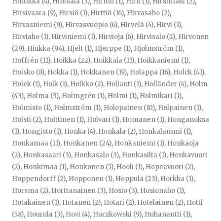
Hintikka (4)
,
Hintsala (3)
,
Hirmu (1)
,
Hirn (1)
,
Hirsimäki (2)
,
Hirsivaara (9)
,
Hirsiö (1)
,
Hirttiö (16)
,
Hirvasaho (2)
,
Hirvasniemi (9)
,
Hirvasvuopio (6)
,
Hirvelä (4)
,
Hirvi (1)
,
Hirviaho (1)
,
Hirviniemi (1)
,
Hirvioja (6)
,
Hirvisalo (2)
,
Hirvonen
(29)
,
Hiukka (94)
,
Hjelt (1)
,
Hjerppe (1)
,
Hjolmström (1)
,
Hoffrén (11)
,
Hoikka (22)
,
Hoikkala (11)
,
Hoikkaniemi (1)
,
Hoisko (8)
,
Hokka (1)
,
Hokkanen (19)
,
Holappa (16)
,
Holck (41)
,
Holek (1)
,
Holk (1)
,
Holkko (2)
,
Hollanti (1)
,
Holländer (4)
,
Holm
(43)
,
Holma (3)
,
Holmgrén (1)
,
Holmi (1)
,
Holmikari (1)
,
Holmisto (1)
,
Holmström (1)
,
Holopainen (10)
,
Holpainen (1)
,
Holsti (2)
,
Holttinen (1)
,
Holvari (1)
,
Homanen (1)
,
Honganoksa
(1)
,
Hongisto (1)
,
Honka (4)
,
Honkala (2)
,
Honkalammi (1)
,
Honkamaa (11)
,
Honkanen (24)
,
Honkaniemi (1)
,
Honkaoja
(2)
,
Honkasaari (3)
,
Honkasalo (3)
,
Honkasilta (1)
,
Honkavuori
(2)
,
Honkimaa (1)
,
Honkonen (5)
,
Hooli (1)
,
Hopeavuori (2)
,
Hoppendorff (2)
,
Hopponen (1)
,
Hoppula (23)
,
Horkka (1)
,
Horsma (2)
,
Horttanainen (3)
,
Hosio (3)
,
Hosionaho (1)
,
Hotakainen (1)
,
Hotanen (2)
,
Hotari (2)
,
Hotelainen (2)
,
Hotti
(58)
,
Hourula (3)
,
Hovi (4)
,
Huczkowski (9)
,
Huhanantti (1)
,