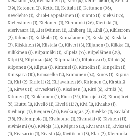
Kesälahti (58)
,
Kesäläinen (1)
,
Keto (4)
,
Keto-Tokoi (5)
,
Ketola
(39)
,
Ketonen (2)
,
Kettu (1)
,
Kettula (1)
,
Kettunen (36)
,
Kevolehto (1)
,
Khrol-Lappalainen (1)
,
Kianto (1)
,
Kieksi (25)
,
Kieleväinen (1)
,
Kielonen (1)
,
Kiemunki (26)
,
Kierikki (1)
,
Kierivaara (1)
,
Kietäväinen (1)
,
Kihlberg (1)
,
Kihli (1)
,
Kihlström
(2)
,
Kihniä (1)
,
Kiikkula (1)
,
Kiimalainen (7)
,
Kiiski (4)
,
Kiiskilä
(3)
,
Kiiskinen (9)
,
Kiistala (1)
,
Kiiveri (3)
,
Kiljunen (1)
,
Kilkka (1)
,
Kilkkinen (1)
,
Kilpamäki (1)
,
Kilpelä (77)
,
Kilpeläinen (29)
,
Kilpi (3)
,
Kilpimaa (46)
,
Kilpimäki (1)
,
Kilpirova (1)
,
Kilpiö (4)
,
Kilponen (5)
,
Kilpua (1)
,
Kimmel (1)
,
Kimolin (1)
,
Kingelin (1)
,
Kinisjärvi (10)
,
Kinisselkä (2)
,
Kinnunen (52)
,
Kinos (1)
,
Kipinä
(1)
,
Kiri (2)
,
Kiriloff (2)
,
Kirjavainen (6)
,
Kirjonen (1)
,
Kirstinä
(1)
,
Kirves (1)
,
Kirveskari (1)
,
Kissinen (1)
,
Kitti (6)
,
Kittilä (4)
,
Kitunen (1)
,
Kiukkonen (1)
,
Kiuru (35)
,
Kiurujoki (2)
,
Kiurujärvi
(5)
,
Kiuttu (1)
,
Kiveliö (1)
,
Kivelä (137)
,
Kivi (1)
,
Kiviaho (1)
,
Kiviharju (3)
,
Kivijärvi (23)
,
Kivikangas (2)
,
Kivikko (1)
,
Kivilahti
(38)
,
Kivilompolo (1)
,
Kiviluoma (1)
,
Kivimäki (9)
,
Kivinen (11)
,
Kiviniemi (92)
,
Kivioja (11)
,
Kivipuro (2)
,
Kiviranta (1)
,
Kivisaari
(1)
,
Kivisarrio (1)
,
Kivistö (4)
,
Kivitörmä (3)
,
Klar (2)
,
Kleemola