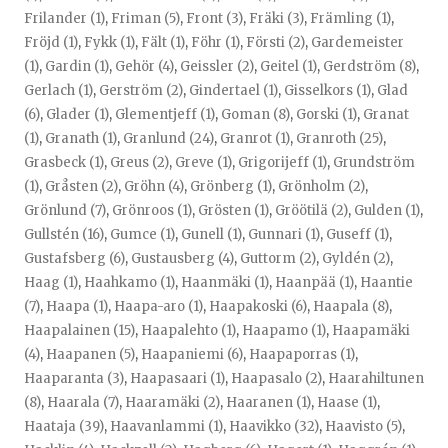
Frilander (1)
,
Friman (5)
,
Front (3)
,
Fräki (3)
,
Främling (1)
,
Fröjd (1)
,
Fykk (1)
,
Fält (1)
,
Föhr (1)
,
Försti (2)
,
Gardemeister
(1)
,
Gardin (1)
,
Gehör (4)
,
Geissler (2)
,
Geitel (1)
,
Gerdström (8)
,
Gerlach (1)
,
Gerström (2)
,
Gindertael (1)
,
Gisselkors (1)
,
Glad
(6)
,
Glader (1)
,
Glementjeff (1)
,
Goman (8)
,
Gorski (1)
,
Granat
(1)
,
Granath (1)
,
Granlund (24)
,
Granrot (1)
,
Granroth (25)
,
Grasbeck (1)
,
Greus (2)
,
Greve (1)
,
Grigorijeff (1)
,
Grundström
(1)
,
Gråsten (2)
,
Gröhn (4)
,
Grönberg (1)
,
Grönholm (2)
,
Grönlund (7)
,
Grönroos (1)
,
Grösten (1)
,
Gröötilä (2)
,
Gulden (1)
,
Gullstén (16)
,
Gumce (1)
,
Gunell (1)
,
Gunnari (1)
,
Guseff (1)
,
Gustafsberg (6)
,
Gustausberg (4)
,
Guttorm (2)
,
Gyldén (2)
,
Haag (1)
,
Haahkamo (1)
,
Haanmäki (1)
,
Haanpää (1)
,
Haantie
(7)
,
Haapa (1)
,
Haapa-aro (1)
,
Haapakoski (6)
,
Haapala (8)
,
Haapalainen (15)
,
Haapalehto (1)
,
Haapamo (1)
,
Haapamäki
(4)
,
Haapanen (5)
,
Haapaniemi (6)
,
Haapaporras (1)
,
Haaparanta (3)
,
Haapasaari (1)
,
Haapasalo (2)
,
Haarahiltunen
(8)
,
Haarala (7)
,
Haaramäki (2)
,
Haaranen (1)
,
Haase (1)
,
Haataja (39)
,
Haavanlammi (1)
,
Haavikko (32)
,
Haavisto (5)
,