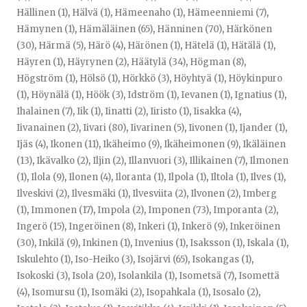
Hällinen (1)
,
Hälvä (1)
,
Hämeenaho (1)
,
Hämeenniemi (7)
,
Hämynen (1)
,
Hämäläinen (65)
,
Hänninen (70)
,
Härkönen
(30)
,
Härmä (5)
,
Härö (4)
,
Härönen (1)
,
Hätelä (1)
,
Hätälä (1)
,
Häyren (1)
,
Häyrynen (2)
,
Häätylä (34)
,
Högman (8)
,
Högström (1)
,
Hölsö (1)
,
Hörkkö (3)
,
Höyhtyä (1)
,
Höykinpuro
(1)
,
Höynälä (1)
,
Höök (3)
,
Idström (1)
,
Ievanen (1)
,
Ignatius (1)
,
Ihalainen (7)
,
Iik (1)
,
Iinatti (2)
,
Iiristo (1)
,
Iisakka (4)
,
Iivanainen (2)
,
Iivari (80)
,
Iivarinen (5)
,
Iivonen (1)
,
Ijander (1)
,
Ijäs (4)
,
Ikonen (11)
,
Ikäheimo (9)
,
Ikäheimonen (9)
,
Ikäläinen
(13)
,
Ikävalko (2)
,
Iljin (2)
,
Illanvuori (3)
,
Illikainen (7)
,
Ilmonen
(1)
,
Ilola (9)
,
Ilonen (4)
,
Iloranta (1)
,
Ilpola (1)
,
Iltola (1)
,
Ilves (1)
,
Ilveskivi (2)
,
Ilvesmäki (1)
,
Ilvesviita (2)
,
Ilvonen (2)
,
Imberg
(1)
,
Immonen (17)
,
Impola (2)
,
Imponen (73)
,
Imporanta (2)
,
Ingerö (15)
,
Ingeröinen (8)
,
Inkeri (1)
,
Inkerö (9)
,
Inkeröinen
(30)
,
Inkilä (9)
,
Inkinen (1)
,
Invenius (1)
,
Isaksson (1)
,
Iskala (1)
,
Iskulehto (1)
,
Iso-Heiko (3)
,
Isojärvi (65)
,
Isokangas (1)
,
Isokoski (3)
,
Isola (20)
,
Isolankila (1)
,
Isometsä (7)
,
Isomettä
(4)
,
Isomursu (1)
,
Isomäki (2)
,
Isopahkala (1)
,
Isosalo (2)
,