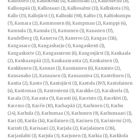
Kallioinen (5)
,
Kalliokoski (4)
,
Kalliomäki (2)
,
Kallioniemi (8)
,
Kallionpää (1)
,
Kalliosaari (1)
,
Kalliosalmi (11)
,
Kalliskota (35)
,
Kallo (15)
,
Kallojärvi (3)
,
Kallunki (98)
,
Kaltio (3)
,
Kaltiokumpu
(7)
,
Kamara (2)
,
Kammonen (6)
,
Kampman (2)
,
Kamppi (4)
,
Kamsula (1)
,
Kamula (3)
,
Kamunen (1)
,
Kananen (17)
,
Kandelberg (1)
,
Kanerva (7)
,
Kanervo (2)
,
Kangas (116)
,
Kangasaro (1)
,
Kangasharju (3)
,
Kangaskesti (1)
,
Kangaskorte (2)
,
Kangasniemi (6)
,
Kangosjärvi (1)
,
Kankaala
(2)
,
Kankaanpää (12)
,
Kankaanranta (2)
,
Kankainen (1)
,
Kankkunen (1)
,
Kannas (1)
,
Kanniainen (6)
,
Kannisto (2)
,
Kansanaho (2)
,
Kansanen (1)
,
Kansanniva (2)
,
Kantelinen (3)
,
Kantia (2)
,
Kanto (7)
,
Kantojärvi (1)
,
Kantola (197)
,
Kantolainen
(4)
,
Kantomaa (1)
,
Kantoniemi (1)
,
Karakko (2)
,
Karaksela (1)
,
Karala (13)
,
Karanta (5)
,
Karasti (4)
,
Kareisto (1)
,
Karekivi (1)
,
Karemo (1)
,
Karén (10)
,
Karhapää (2)
,
Karhinen (3)
,
Karhu
(24)
,
Karhula (5)
,
Karhumaa (3)
,
Karhunen (9)
,
Karhunsaari (1)
,
Kari (8)
,
Karila (14)
,
Karilainen (1)
,
Karinen (5)
,
Kariniemi (20)
,
Karinti (1)
,
Karisaari (2)
,
Karjala (2)
,
Karjalainen (216)
,
Karjanlahti (1)
,
Karjula (3)
,
Karjunen (1)
,
Karkia (1)
,
Karkkola