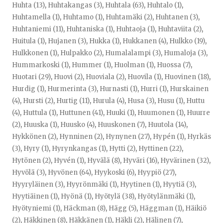
Huhta (13)
,
Huhtakangas (3)
,
Huhtala (63)
,
Huhtalo (1)
,
Huhtamella (1)
,
Huhtamo (1)
,
Huhtamäki (2)
,
Huhtanen (3)
,
Huhtaniemi (11)
,
Huhtaniska (1)
,
Huhtaoja (1)
,
Huhtaviita (2)
,
Huitula (1)
,
Hujanen (3)
,
Hukka (1)
,
Hukkanen (4)
,
Hulkko (19)
,
Hulkkonen (1)
,
Hulpakko (2)
,
Humalalampi (3)
,
Humaloja (3)
,
Hummarkoski (1)
,
Hummer (1)
,
Huolman (1)
,
Huossa (7)
,
Huotari (29)
,
Huovi (2)
,
Huoviala (2)
,
Huovila (1)
,
Huovinen (18)
,
Hurdig (1)
,
Hurmerinta (3)
,
Hurnasti (1)
,
Hurri (1)
,
Hurskainen
(4)
,
Hursti (2)
,
Hurtig (11)
,
Hurula (4)
,
Husa (3)
,
Husu (1)
,
Huttu
(4)
,
Huttula (1)
,
Huttunen (41)
,
Huuki (1)
,
Huumonen (1)
,
Huurre
(2)
,
Huuska (1)
,
Huusko (4)
,
Huuskonen (7)
,
Huutola (14)
,
Hykkönen (2)
,
Hynninen (2)
,
Hynynen (27)
,
Hypén (1)
,
Hyrkäs
(3)
,
Hyry (1)
,
Hyrynkangas (1)
,
Hytti (2)
,
Hyttinen (22)
,
Hytönen (2)
,
Hyvén (1)
,
Hyvälä (8)
,
Hyväri (16)
,
Hyvärinen (32)
,
Hyvölä (3)
,
Hyvönen (64)
,
Hyykoski (6)
,
Hyypiö (27)
,
Hyyryläinen (3)
,
Hyyrönmäki (1)
,
Hyytinen (1)
,
Hyytiä (3)
,
Hyytiäinen (1)
,
Hyönä (1)
,
Hyötylä (38)
,
Hyötylänmäki (1)
,
Hyötyniemi (1)
,
Häckman (8)
,
Hägg (5)
,
Häggman (1)
,
Häikiö
(2)
,
Häkkinen (8)
,
Häkkänen (1)
,
Häkli (2)
,
Hälinen (7)
,