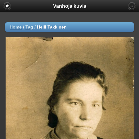
Vanhoja kuvia
Home
/
Tag
/
Helli Takkinen